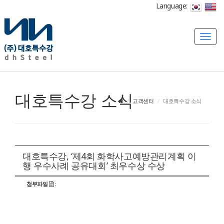
Language:
T
o
g
g
l
대호특수강 소식
e
고객센터
대호특수강 소식
n
a
v
i
g
대호특수강, ‘제4회 화학사고예방관리계획 이
행 우수사례 공유대회’ 최우수상 수상
a
t
첨부파일
:
i
o
n