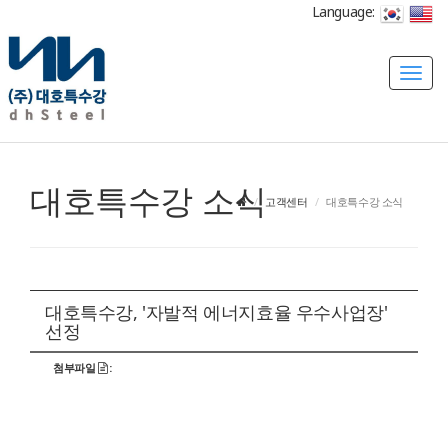
Language:
T
o
g
g
l
대호특수강 소식
e
고객센터
대호특수강 소식
n
a
v
i
g
대호특수강, '자발적 에너지효율 우수사업장'
선정
a
t
첨부파일
:
i
o
n