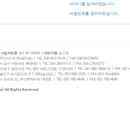
아이디를 잊어버렸습니다.
비밀번호를 잊어버렸습니다.
|
사업자번호
: 621-81-05835 |
대표자명
: 강근욱
1로 95(용탄동) ┃ TEL: 043-853-5544 ┃ FAX: 043-853-8655
남구 서원재로 44(호동) ┃ TEL: 054-289-5115 ┃ FAX: 054-278-8210
단원구 광덕대로 193, 405~6호(고잔동, 신양타운) ┃ TEL: 031-486-3894~6 ┃ FAX: 031-4
구 성서공단로 217, 905(갈산동) ┃ TEL: 053-585-2505 ┃ FAX: 053-744-8004
모라로 22, 부산벤처타워 1302호 ┃ TEL: 055-783-4045 ┃ FAX: 055-783-4091
l. All Rights Reserved.