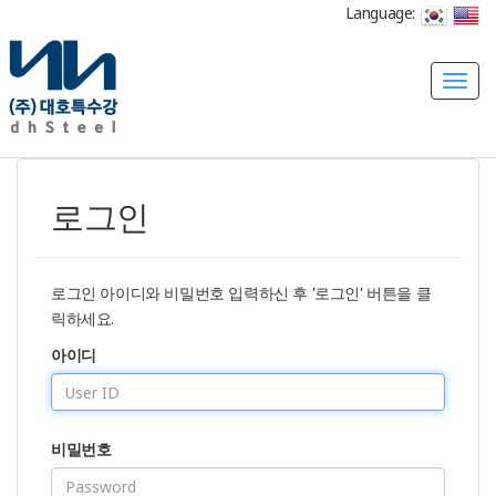
Language:
T
o
g
g
l
로그인
e
n
a
v
로그인 아이디와 비밀번호 입력하신 후 '로그인' 버튼을 클
i
릭하세요.
g
아이디
a
t
i
o
비밀번호
n