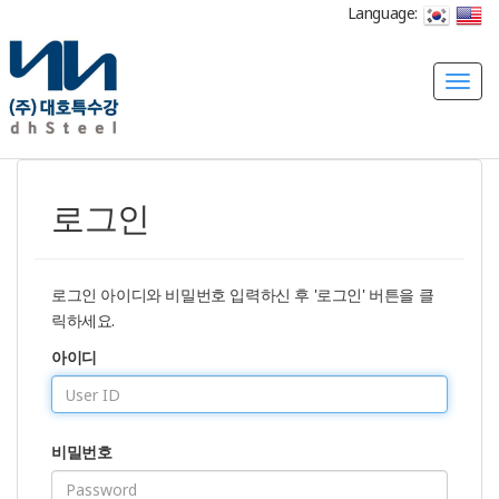
Language:
T
o
g
g
l
로그인
e
n
a
v
로그인 아이디와 비밀번호 입력하신 후 '로그인' 버튼을 클
i
릭하세요.
g
아이디
a
t
i
o
비밀번호
n